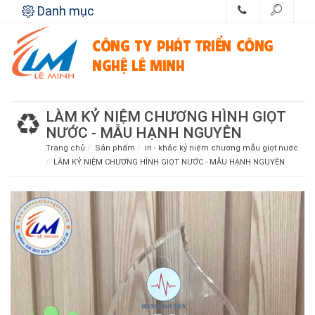
Danh mục
CÔNG TY PHÁT TRIỂN CÔNG
NGHỆ LÊ MINH
LÀM KỶ NIỆM CHƯƠNG HÌNH GIỌT
NƯỚC - MẪU HẠNH NGUYÊN
Trang chủ
Sản phẩm
in - khắc kỷ niệm chương mẫu giọt nước
LÀM KỶ NIỆM CHƯƠNG HÌNH GIỌT NƯỚC - MẪU HẠNH NGUYÊN