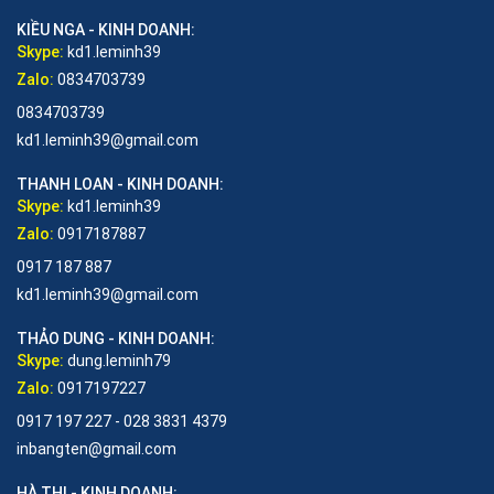
KIỀU NGA - KINH DOANH:
Skype:
kd1.leminh39
Zalo:
0834703739
0834703739
kd1.leminh39@gmail.com
THANH LOAN - KINH DOANH:
Skype:
kd1.leminh39
Zalo:
0917187887
0917 187 887
kd1.leminh39@gmail.com
THẢO DUNG - KINH DOANH:
Skype:
dung.leminh79
Zalo:
0917197227
0917 197 227 - 028 3831 4379
inbangten@gmail.com
HÀ THI - KINH DOANH: