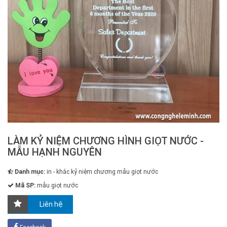
LÀM KỶ NIỆM CHƯƠNG HÌNH GIỌT NƯỚC -
MẪU HẠNH NGUYÊN
Danh mục:
in - khắc kỷ niệm chương mẫu giọt nước
Mã SP:
mẫu giọt nước
Liên hệ