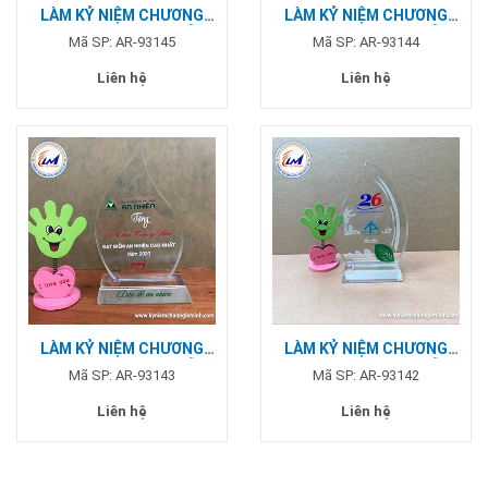
LÀM KỶ NIỆM CHƯƠNG
LÀM KỶ NIỆM CHƯƠNG
HÌNH GIỌT NƯỚC - MẪU
HÌNH GIỌT NƯỚC - MẪU
Mã SP: AR-93145
Mã SP: AR-93144
SENDO
BÀU LÂM
Liên hệ
Liên hệ
LÀM KỶ NIỆM CHƯƠNG
LÀM KỶ NIỆM CHƯƠNG
HÌNH GIỌT NƯỚC - MẪU
HÌNH GIỌT NƯỚC - MẪU
Mã SP: AR-93143
Mã SP: AR-93142
AN NHIÊN
A&P
Liên hệ
Liên hệ