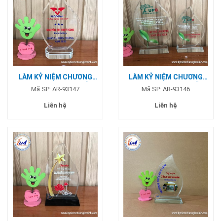
LÀM KỶ NIỆM CHƯƠNG
LÀM KỶ NIỆM CHƯƠNG
HÌNH GIỌT NƯỚC - MẪU
HÌNH GIỌT NƯỚC - MẪU
Mã SP: AR-93147
Mã SP: AR-93146
SAGOMED
UPC
Liên hệ
Liên hệ