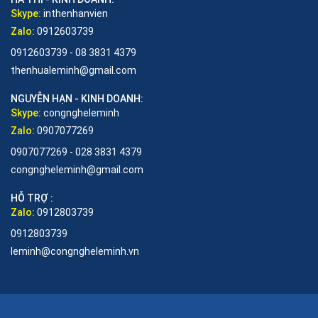
Skype:
inthenhanvien
Zalo:
0912603739
0912603739 - 08 3831 4379
thenhualeminh@gmail.com
NGUYỄN HẠN - KINH DOANH:
Skype:
congngheleminh
Zalo:
0907077269
0907077269 - 028 3831 4379
congngheleminh@gmail.com
HỖ TRỢ :
Zalo:
0912803739
0912803739
leminh@congngheleminh.vn