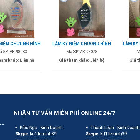
NIỆM CHƯƠNG HÌNH
LÀM KỶ NIỆM CHƯƠNG HÌNH
LÀM KỶ
 NGHIÊNG - MẪU
SAO NGHIÊNG - MẪU ACACY
SAO NGH
ã SP: AR-93080
Mã SP: AR-93078
M
BIOCHEM
ham khảo:
Liên hệ
Giá tham khảo:
Liên hệ
Giá 
NHẬN TƯ VẤN MIỄN PHÍ
ONLINE 24/7
Kiều Nga - Kinh Doanh:
Thanh Loan - Kinh Doanh
Skype:
kd1.leminh39
Skype:
kd1.leminh39