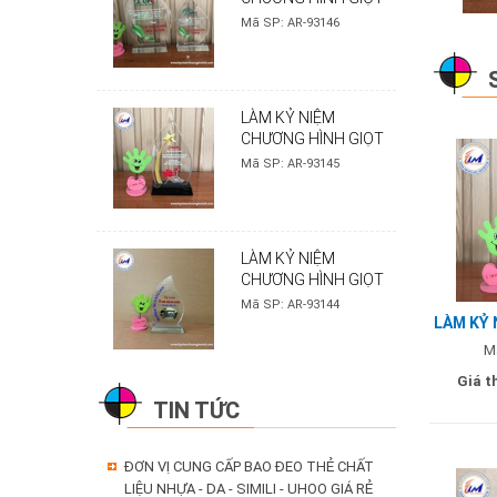
NƯỚC - MẪU UPC
Mã SP: AR-93146
LÀM KỶ NIỆM
CHƯƠNG HÌNH GIỌT
NƯỚC - MẪU SENDO
Mã SP: AR-93145
LÀM KỶ NIỆM
CHƯƠNG HÌNH GIỌT
NƯỚC - MẪU BÀU LÂM
Mã SP: AR-93144
LÀM KỶ 
SAO N
M
Giá t
TIN TỨC
ĐƠN VỊ CUNG CẤP BAO ĐEO THẺ CHẤT
LIỆU NHỰA - DA - SIMILI - UHOO GIÁ RẺ