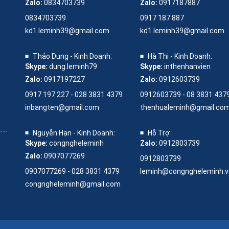
Zalo:
0834703739
Zalo:
0917187887
0834703739
0917 187 887
kd1.leminh39@gmail.com
kd1.leminh39@gmail.com
Thảo Dung - Kinh Doanh:
Hà Thi - Kinh Doanh:
Skype:
dung.leminh79
Skype:
inthenhanvien
Zalo:
0917197227
Zalo:
0912603739
0917 197 227 - 028 3831 4379
0912603739 - 08 3831 437
inbangten@gmail.com
thenhualeminh@gmail.co
Nguyễn Hạn - Kinh Doanh:
Hỗ Trợ :
Skype:
congngheleminh
Zalo:
0912803739
Zalo:
0907077269
0912803739
0907077269 - 028 3831 4379
leminh@congngheleminh.v
congngheleminh@gmail.com