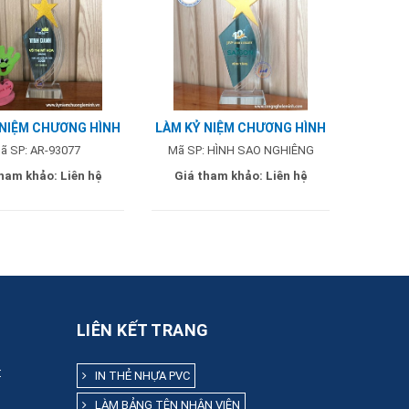
 NIỆM CHƯƠNG HÌNH
LÀM KỶ NIỆM CHƯƠNG HÌNH
IÊNG - MẪU FIT365
SAO NGHIÊNG - MẪU AN PHÚ
ã SP: AR-93077
Mã SP: HÌNH SAO NGHIÊNG
tham khảo:
Liên hệ
Giá tham khảo:
Liên hệ
LIÊN KẾT TRANG
:
IN THẺ NHỰA PVC
LÀM BẢNG TÊN NHÂN VIÊN