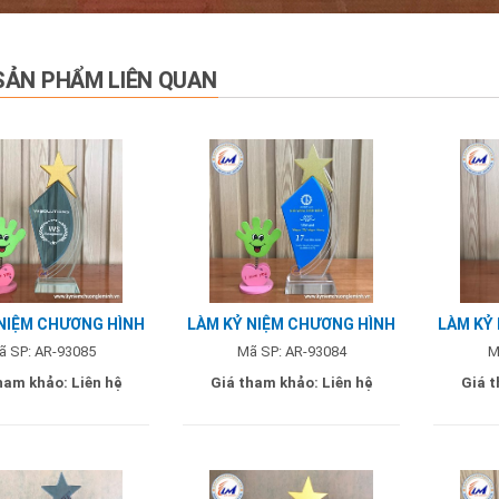
SẢN PHẨM LIÊN QUAN
NIỆM CHƯƠNG HÌNH
LÀM KỶ NIỆM CHƯƠNG HÌNH
LÀM KỶ
GHIÊNG - MẪU VVS
SAO NGHIÊNG - MẪU QUỐC
SAO NG
ã SP: AR-93085
Mã SP: AR-93084
M
DUY
ham khảo:
Liên hệ
Giá tham khảo:
Liên hệ
Giá 