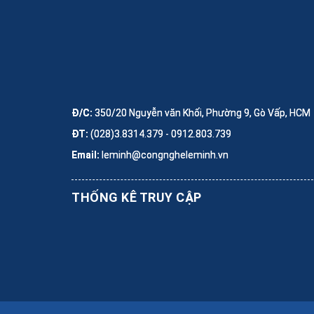
Đ/C:
350/20 Nguyễn văn Khối, Phường 9, Gò Vấp, HCM
ĐT:
(028)3.8314.379 - 0912.803.739
Email:
leminh@congngheleminh.vn
THỐNG KÊ TRUY CẬP