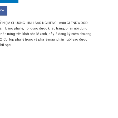
ook
Ỷ NIỆM CHƯƠNG HÌNH SAO NGHIÊNG - mẫu GLENDWOOD
àm bằng pha lê, nội dung được khắc trắng, phần nội dung
hắc trắng trền khối pha lê xanh, đây là dang kỷ niệm chương
 2 lớp, lớp pha lê trong và pha lê màu, phần ngôi sao được
hũ bạc.