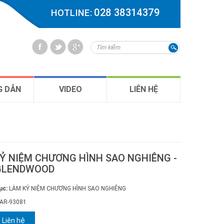
028 38314379
HOTLINE:
 DẪN
VIDEO
LIÊN HỆ
Ỷ NIỆM CHƯƠNG HÌNH SAO NGHIÊNG -
GLENDWOOD
ục:
LÀM KỶ NIỆM CHƯƠNG HÌNH SAO NGHIÊNG
AR-93081
Liên hệ