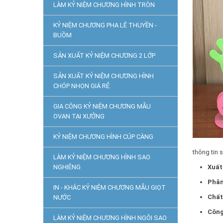
LÀM KỶ NIỆM CHƯƠNG HÌNH TRÒN
KỶ NIỆM CHƯƠNG PHA LÊ THUYỀN -
BUỒM
SẢN XUẤT KỶ NIỆM CHƯƠNG 2 LỚP
SẢN XUẤT KỶ NIỆM CHƯƠNG HÌNH
CHÓP NHỌN GIÁ RẺ
GIA CÔNG KỶ NIỆM CHƯƠNG MẪU
OVAN TẠI XƯỞNG
KỶ NIỆM CHƯƠNG HÌNH CÚP CÀNG
thông tin 
LÀM KỶ NIỆM CHƯƠNG HÌNH SAO
NGHIÊNG
Xuất
Phân
IN - KHẮC KỶ NIỆM CHƯƠNG MẪU GIỌT
Chất 
NƯỚC
Công
LÀM KỶ NIỆM CHƯƠNG HÌNH NGÔI SAO