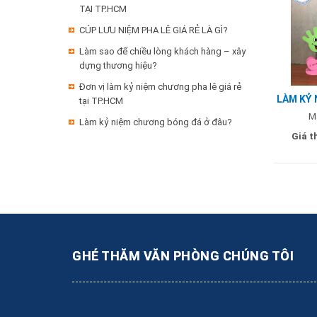
TẠI TP.HCM
CÚP LƯU NIỆM PHA LÊ GIÁ RẺ LÀ GÌ?
Làm sao để chiều lòng khách hàng – xây
dựng thương hiệu?
Đơn vị làm kỷ niệm chương pha lê giá rẻ
LÀM KỶ 
tại TP.HCM
SAO
M
Làm kỷ niệm chương bóng đá ở đâu?
Giá t
GHÉ THĂM VĂN PHÒNG CHÚNG TÔI