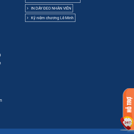
IN DÂY ĐEO NHÂN VIÊN
Kỷ niệm chương Lê Minh
9
m
n