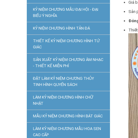
Giá b
KỶ NIỆM CHƯƠNG MẪU ĐẠI HỘI - ĐẠI
Sản p
BIỂU Ý NGHĨA
Đóng
KỶ NIỆM CHƯƠNG HÌNH TẢN ĐÁ
Thiết
THIẾT KẾ KỶ NIỆM CHƯƠNG HÌNH TỨ
GIÁC
SẢN XUẤT KỶ NIỆM CHƯƠNG ÂM NHẠC
- THIẾT KẾ MIỄN PHÍ
ĐẶT LÀM KỶ NIỆM CHƯƠNG THỦY
TINH HÌNH QUYỂN SÁCH
LÀM KỶ NIỆM CHƯƠNG HÌNH CHỮ
NHẬT
MẪU KỶ NIỆM CHƯƠNG HÌNH BÁT GIÁC
LÀM KỶ NIỆM CHƯƠNG MẪU HOA SEN
CAO CẤP