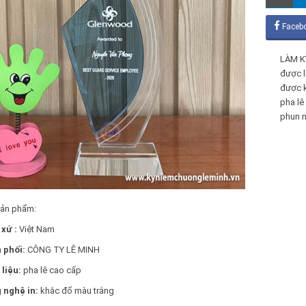
Faceb
LÀM K
được l
được k
pha lê
phun n
sản phẩm:
 xứ :
Việt Nam
 phối:
CÔNG TY LÊ MINH
liệu:
pha lê cao cấp
 nghệ in:
khắc đổ màu trắng