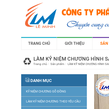
CÔNG TY PHÁ
Chuyên cung 
TRANG CHỦ
GIỚI THIỆU
SẢN
LÀM KỶ NIỆM CHƯƠNG HÌNH S
Trang chủ
Sản phẩm
LÀM KỶ NIỆM CHƯƠNG HÌNH SA
DANH MỤC
KỶ NIỆM CHƯƠNG GỖ ĐỒNG
LÀM KỶ NIỆM CHƯƠNG THEO YÊU CẦU