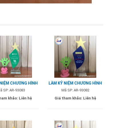
 NIỆM CHƯƠNG HÌNH
LÀM KỶ NIỆM CHƯƠNG HÌNH
HIÊNG - MẪU OLAM
SAO NGHIÊNG - MẪU NAM Á
ã SP: AR-93083
Mã SP: AR-93082
BANK
tham khảo:
Liên hệ
Giá tham khảo:
Liên hệ