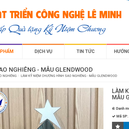
T TRIỂN CÔNG NGHỆ LÊ MINH
cấp Quà tặng Kỷ Niệm Chương
 PHẨM
DỊCH VỤ
TIN TỨC
HƯỚNG
AO NGHIÊNG - MẪU GLENDWOOD
O NGHIÊNG
LÀM KỶ NIỆM CHƯƠNG HÌNH SAO NGHIÊNG - MẪU GLENDWOOD
LÀM K
MẪU 
Danh m
Mã SP: