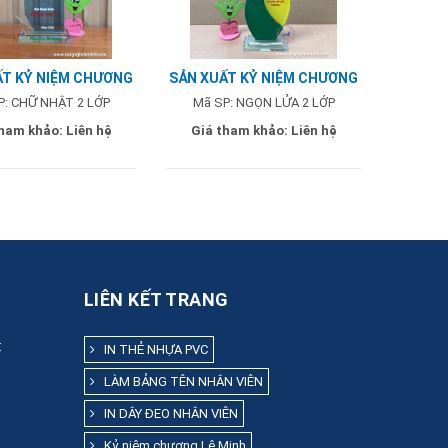
ẤT KỶ NIỆM CHƯƠNG
SẢN XUẤT KỶ NIỆM CHƯƠNG
ỚP - MẪU CATHAY
2 LỚP - MẪU NGỌN LỬA
P: CHỮ NHẬT 2 LỚP
Mã SP: NGỌN LỬA 2 LỚP
240.000Đ
tham khảo:
Liên hệ
Giá tham khảo:
Liên hệ
LIÊN KẾT TRANG
:
IN THẺ NHỰA PVC
LÀM BẢNG TÊN NHÂN VIÊN
IN DÂY ĐEO NHÂN VIÊN
Kỷ niệm chương Lê Minh