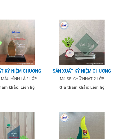
ẤT KỶ NIỆM CHƯƠNG
SẢN XUẤT KỶ NIỆM CHƯƠNG
ỚP - MẪU NITTO
CHỮ NHẬT 2 LỚP - MẪU VIỆT
 MẪU HÌNH LÁ 2 LỚP
Mã SP: CHỮ NHẬT 2 LỚP
AN
tham khảo:
Liên hệ
Giá tham khảo:
Liên hệ