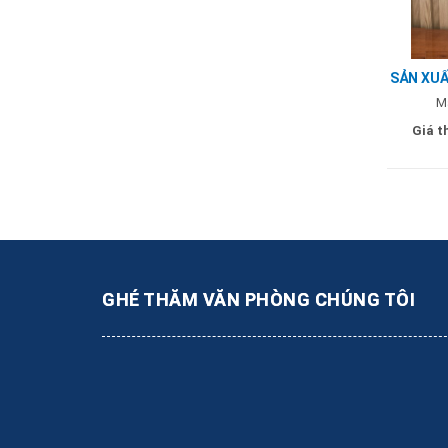
SẢN XUẤ
2 LỚP
M
Giá t
GHÉ THĂM VĂN PHÒNG CHÚNG TÔI