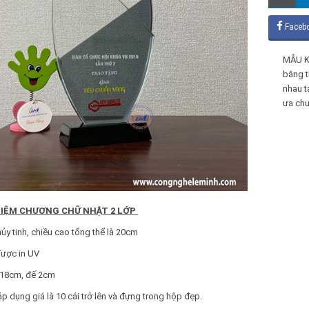
Faceb
MẪU K
bằng t
nhau t
ưa ch
NIỆM CHƯƠNG CHỮ NHẬT 2 LỚP
thủy tinh, chiều cao tổng thể là 20cm
được in UV
 18cm, đế 2cm
p dụng giá là 10 cái trở lên và đựng trong hộp đẹp.