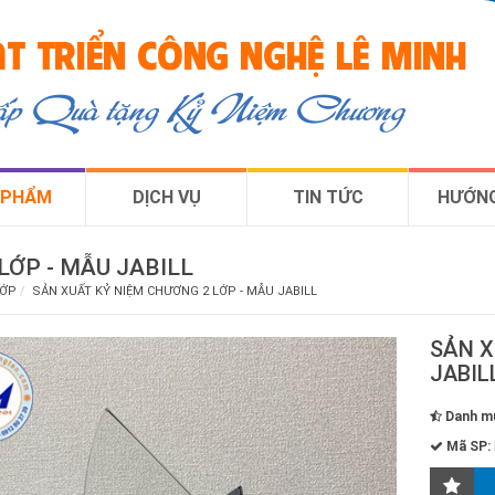
T TRIỂN CÔNG NGHỆ LÊ MINH
cấp Quà tặng Kỷ Niệm Chương
 PHẨM
DỊCH VỤ
TIN TỨC
HƯỚNG
LỚP - MẪU JABILL
LỚP
SẢN XUẤT KỶ NIỆM CHƯƠNG 2 LỚP - MẪU JABILL
SẢN X
JABIL
Danh m
Mã SP: