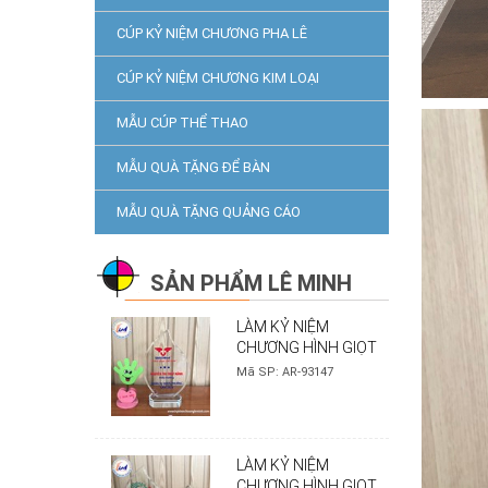
CÚP KỶ NIỆM CHƯƠNG PHA LÊ
CÚP KỶ NIỆM CHƯƠNG KIM LOẠI
MẪU CÚP THỂ THAO
MẪU QUÀ TẶNG ĐỂ BÀN
MẪU QUÀ TẶNG QUẢNG CÁO
SẢN PHẨM LÊ MINH
LÀM KỶ NIỆM
CHƯƠNG HÌNH GIỌT
NƯỚC - MẪU
Mã SP: AR-93147
SAGOMED
LÀM KỶ NIỆM
CHƯƠNG HÌNH GIỌT