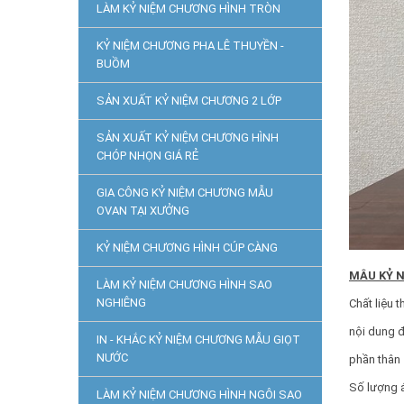
LÀM KỶ NIỆM CHƯƠNG HÌNH TRÒN
KỶ NIỆM CHƯƠNG PHA LÊ THUYỀN -
BUỒM
SẢN XUẤT KỶ NIỆM CHƯƠNG 2 LỚP
SẢN XUẤT KỶ NIỆM CHƯƠNG HÌNH
CHÓP NHỌN GIÁ RẺ
GIA CÔNG KỶ NIỆM CHƯƠNG MẪU
OVAN TẠI XƯỞNG
KỶ NIỆM CHƯƠNG HÌNH CÚP CÀNG
MÂU KỶ 
LÀM KỶ NIỆM CHƯƠNG HÌNH SAO
NGHIÊNG
Chất liệu 
nội dung 
IN - KHẮC KỶ NIỆM CHƯƠNG MẪU GIỌT
NƯỚC
phần thân
Số lượng á
LÀM KỶ NIỆM CHƯƠNG HÌNH NGÔI SAO