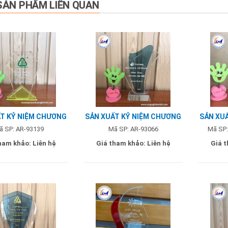
SẢN PHẨM LIÊN QUAN
T KỶ NIỆM CHƯƠNG
SẢN XUẤT KỶ NIỆM CHƯƠNG
SẢN XU
 - MẪU MEP GREEN
2 LỚP GIÁ RẺ
2 L
ã SP: AR-93139
Mã SP: AR-93066
Mã SP:
ham khảo:
Liên hệ
Giá tham khảo:
Liên hệ
Giá 