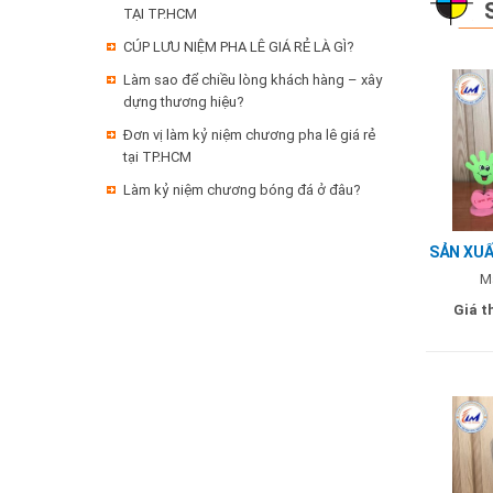
TẠI TP.HCM
CÚP LƯU NIỆM PHA LÊ GIÁ RẺ LÀ GÌ?
Làm sao để chiều lòng khách hàng – xây
dựng thương hiệu?
Đơn vị làm kỷ niệm chương pha lê giá rẻ
tại TP.HCM
Làm kỷ niệm chương bóng đá ở đâu?
SẢN XUẤ
2 LỚP
M
Giá t