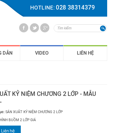
028 38314379
HOTLINE:
 DẪN
VIDEO
LIÊN HỆ
UẤT KỶ NIỆM CHƯƠNG 2 LỚP - MẪU
L
ục:
SẢN XUẤT KỶ NIỆM CHƯƠNG 2 LỚP
HÌNH BUỒM 2 LỚP GIÁ
Liên hệ