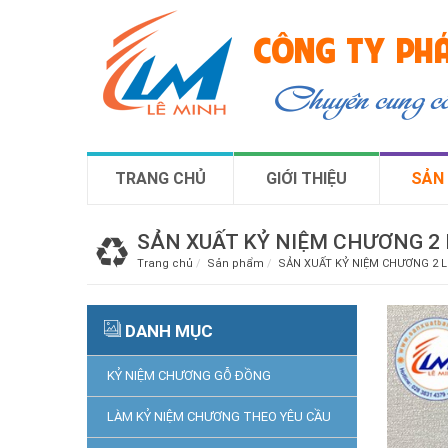
CÔNG TY PHÁ
Chuyên cung 
TRANG CHỦ
GIỚI THIỆU
SẢN
SẢN XUẤT KỶ NIỆM CHƯƠNG 2 
Trang chủ
Sản phẩm
SẢN XUẤT KỶ NIỆM CHƯƠNG 2 
DANH MỤC
KỶ NIỆM CHƯƠNG GỖ ĐỒNG
LÀM KỶ NIỆM CHƯƠNG THEO YÊU CẦU