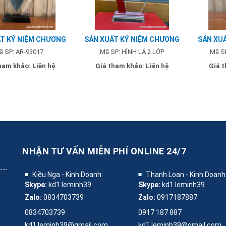
T KỶ NIỆM CHƯƠNG
SẢN XUẤT KỶ NIỆM CHƯƠNG
SẢN XU
 - MẪU SONADEZI
2 LỚP - MẪU HERO
2 L
ã SP: AR-93017
Mã SP: HÌNH LÁ 2 LỚP
Mã S
ham khảo:
Liên hệ
Giá tham khảo:
Liên hệ
Giá 
NHẬN TƯ VẤN MIỄN PHÍ
ONLINE 24/7
Kiều Nga - Kinh Doanh:
Thanh Loan - Kinh Doanh
Skype:
kd1.leminh39
Skype:
kd1.leminh39
Zalo:
0834703739
Zalo:
0917187887
0834703739
0917 187 887
kd1.leminh39@gmail.com
kd1.leminh39@gmail.com