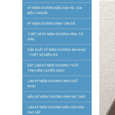
KỶ NIỆM CHƯƠNG MẪU ĐẠI HỘI - ĐẠI
BIỂU Ý NGHĨA
KỶ NIỆM CHƯƠNG HÌNH TẢN ĐÁ
THIẾT KẾ KỶ NIỆM CHƯƠNG HÌNH TỨ
GIÁC
SẢN XUẤT KỶ NIỆM CHƯƠNG ÂM NHẠC
- THIẾT KẾ MIỄN PHÍ
ĐẶT LÀM KỶ NIỆM CHƯƠNG THỦY
TINH HÌNH QUYỂN SÁCH
LÀM KỶ NIỆM CHƯƠNG HÌNH CHỮ
NHẬT
MẪU KỶ NIỆM CHƯƠNG HÌNH BÁT GIÁC
LÀM KỶ NIỆM CHƯƠNG MẪU HOA SEN
CAO CẤP