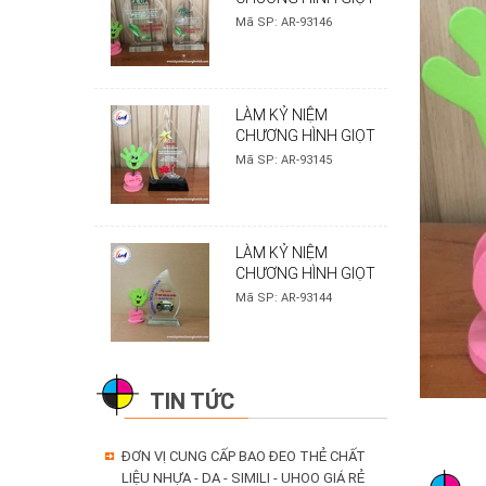
NƯỚC - MẪU UPC
Mã SP: AR-93146
LÀM KỶ NIỆM
CHƯƠNG HÌNH GIỌT
NƯỚC - MẪU SENDO
Mã SP: AR-93145
LÀM KỶ NIỆM
CHƯƠNG HÌNH GIỌT
NƯỚC - MẪU BÀU LÂM
Mã SP: AR-93144
TIN TỨC
ĐƠN VỊ CUNG CẤP BAO ĐEO THẺ CHẤT
LIỆU NHỰA - DA - SIMILI - UHOO GIÁ RẺ